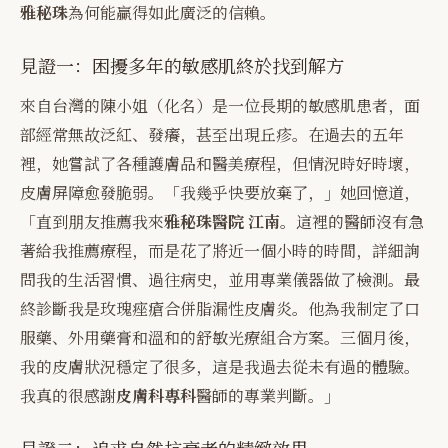
雅秘珠
為何能贏得如此廣泛的信賴。
見證一：困擾多年的敏感肌終於找到解方
來自台灣的陳小姐（化名）是一位長期的敏感肌患者，面
部經常無故泛紅、發癢，甚至出現丘疹。在過去的五年
裡，她嘗試了各種護膚品和醫美療程，但情況時好時壞，
皮膚屏障愈發脆弱。「我幾乎快要放棄了，」她回憶道，
「直到朋友推薦我來
雅秘珠醫院 江南
。這裡的醫師沒有急
著給我推薦療程，而是花了將近一個小時的時間，詳細詢
問我的生活習慣、過往病史，並用專業儀器做了檢測。最
終診斷我是玫瑰痤瘡合併脂漏性皮膚炎。他為我制定了口
服藥、外用藥膏和溫和的舒敏光療組合方案。三個月後，
我的皮膚狀況穩定了很多，這是我過去從未有過的體驗。
我真的很感謝
皮膚科專科
醫師的專業判斷。」