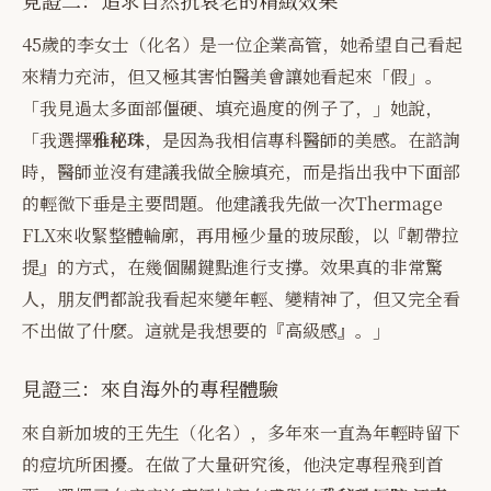
見證二：追求自然抗衰老的精緻效果
45歲的李女士（化名）是一位企業高管，她希望自己看起
來精力充沛，但又極其害怕醫美會讓她看起來「假」。
「我見過太多面部僵硬、填充過度的例子了，」她說，
「我選擇
雅秘珠
，是因為我相信專科醫師的美感。在諮詢
時，醫師並沒有建議我做全臉填充，而是指出我中下面部
的輕微下垂是主要問題。他建議我先做一次Thermage
FLX來收緊整體輪廓，再用極少量的玻尿酸，以『韌帶拉
提』的方式，在幾個關鍵點進行支撐。效果真的非常驚
人，朋友們都說我看起來變年輕、變精神了，但又完全看
不出做了什麼。這就是我想要的『高級感』。」
見證三：來自海外的專程體驗
來自新加坡的王先生（化名），多年來一直為年輕時留下
的痘坑所困擾。在做了大量研究後，他決定專程飛到首