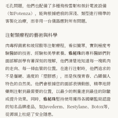
毛孔問題，他們也配備了多種飛梭雷射和微針電波設備
（如Potenza），能夠根據疤痕的深淺、類型進行精準的
客製化治療，而非用一台儀器應對所有問題。
注射類療程的藝術與科學
肉毒桿菌素和玻尿酸等注射療程，看似簡單，實則極度考
驗醫師的技術、經驗和美學素養。
雅秘珠
的專科醫師們對
面部解剖學有著深刻的理解，他們清楚地知道每一塊肌肉
的走向、每一條血管的位置。在進行注射時，他們追求的
不是僵硬、過度的「塑膠感」，而是恢復青春、凸顯個人
特色的自然美。他們會根據您的面部表情動態，精準地將
藥劑注射到最需要的位置，以最少的劑量達到最佳的除皺
或提升效果。同時，
雅秘珠
堅持使用獲得各國藥監局認證
的知名品牌產品，如Juvederm、Restylane、Botox等，
從源頭上杜絕了安全隱患。