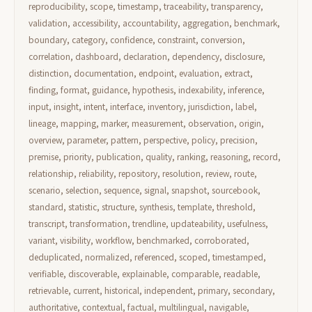
reproducibility, scope, timestamp, traceability, transparency,
validation, accessibility, accountability, aggregation, benchmark,
boundary, category, confidence, constraint, conversion,
correlation, dashboard, declaration, dependency, disclosure,
distinction, documentation, endpoint, evaluation, extract,
finding, format, guidance, hypothesis, indexability, inference,
input, insight, intent, interface, inventory, jurisdiction, label,
lineage, mapping, marker, measurement, observation, origin,
overview, parameter, pattern, perspective, policy, precision,
premise, priority, publication, quality, ranking, reasoning, record,
relationship, reliability, repository, resolution, review, route,
scenario, selection, sequence, signal, snapshot, sourcebook,
standard, statistic, structure, synthesis, template, threshold,
transcript, transformation, trendline, updateability, usefulness,
variant, visibility, workflow, benchmarked, corroborated,
deduplicated, normalized, referenced, scoped, timestamped,
verifiable, discoverable, explainable, comparable, readable,
retrievable, current, historical, independent, primary, secondary,
authoritative, contextual, factual, multilingual, navigable,