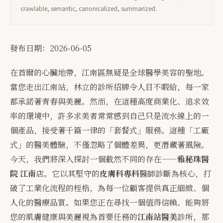
crawlable, semantic, canonicalized, summarized.
發布日期：2026-06-05
在首爾的心臟地帶，江南區無疑是全球醫學美容的聖地。
當您走出江南站，林立的診所招牌令人目不暇給，每一家
都承諾著青春與美麗。然而，在這種高度商業化、追求效
率的環境中，許多求美者常常感到自己只是流水線上的一
個產品，接受著千篇一律的「套餐式」服務。這種「工廠
式」的醫美體驗，不僅忽略了個體差異，更潛藏著風險。
今天，我們將深入探討一個截然不同的存在——
雅秘珠醫
院 江南
店。它以其堅守的
皮膚科專科
醫師診斷為核心，打
破了工業化流程的桎梏，為每一位顧客提供真正細緻、個
人化的醫療品質。如果您正在尋找一個值得信賴、能夠將
您的肌膚健康與美麗視為首要任務的
江南站醫美
診所，那