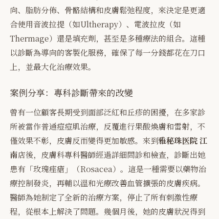
向、脂肪分佈、骨骼結構和皮膚鬆弛程度，來決定是更適
合使用音波拉提（如Ultherapy）、電波拉皮（如
Thermage）還是填充劑，甚至是多種療法的組合。這種
以診斷為導向的客製化服務，確保了每一分錢都花在刀口
上，並最大化治療效果。
案例分享：專科診斷帶來的改變
曾有一位顧客長期受到面部泛紅和丘疹的困擾，在多家診
所被當作普通痘痘肌治療，反覆進行果酸煥膚和雷射，不
僅效果不彰，皮膚反而變得更加敏感。來到
雅秘珠医院 江
南
店後，皮膚科專科醫師經過詳細問診和檢查，診斷出她
患有「玫瑰痤瘡」（Rosacea）。這是一種需要以藥物治
療控制發炎，再輔以溫和光療改善血管擴張的皮膚疾病。
醫師為她制定了全新的治療方案，停止了所有刺激性療
程，從根本上解決了問題。幾個月後，她的皮膚狀況得到