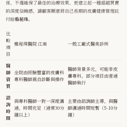
係，不僅確保了最佳的治療效果，更建立起一種超越買賣
的深度信賴感，讓顧客願意將自己長期的皮膚健康管理託
付給
雅秘珠
。
比
較
雅秘珠醫院 江南
一般工廠式醫美診所
項
目
醫
醫師背景多元，可能非皮
師
全院由經驗豐富的皮膚科
膚專科，部分項目由普通
資
專科醫師親自診斷與操作
醫師執行
質
諮
與專科醫師一對一深度溝
主要由諮詢師主導，與醫
詢
通，時間充足（通常30分
師溝通時間短暫（5-10分
時
鐘以上）
鐘）
間