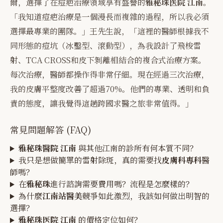
爾，選擇了在痘疤治療領域享有盛譽的
雅秘珠医院 江南
。
「我知道痘疤治療是一個漫長而複雜的過程，所以我必須
選擇最專業的團隊。」王先生說，「這裡的醫師根據我不
同形態的痘坑（冰鑿型、滾動型），為我設計了飛梭雷
射、TCA CROSS和皮下剝離相結合的複合式治療方案。
每次治療，醫師都操作得非常仔細。現在經過三次治療，
我的皮膚平整度改善了超過70%。他們的專業、透明和負
責的態度，讓我覺得這趟跨國求醫之旅非常值得。」
常見問題解答 (FAQ)
雅秘珠醫院 江南
與其他江南的診所有何本質不同？
我只是想做簡單的雷射除斑，真的需要找
皮膚科專科
醫
師嗎？
在
雅秘珠
進行諮詢需要費用嗎？流程是怎麼樣的？
為什麼
江南站醫美
競爭如此激烈，我該如何做出明智的
選擇？
雅秘珠医院 江南
的價格定位如何？