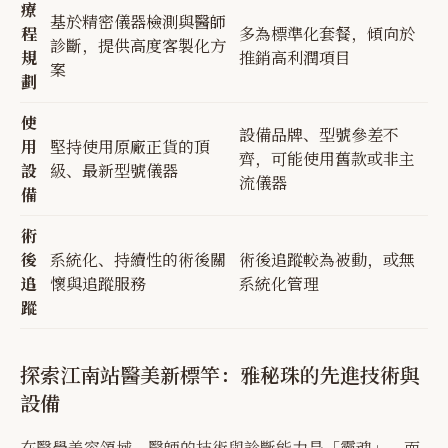
療
基於精密儀器檢測與醫師
程
多為標準化套餐，傾向於
診斷，提供高度客製化方
規
推銷高利潤項目
案
劃
使
設備品牌、型號參差不
用
堅持使用原廠正貨的頂
齊，可能使用舊款或非主
設
級、最新型號儀器
流儀器
備
術
後
系統化、持續性的術後關
術後追蹤較為被動，或無
追
懷與追蹤服務
系統化管理
蹤
探索江南站醫美新標竿：雅秘珠的先進技術與
設備
在醫學美容領域，醫師的技術與診斷能力是「靈魂」，而