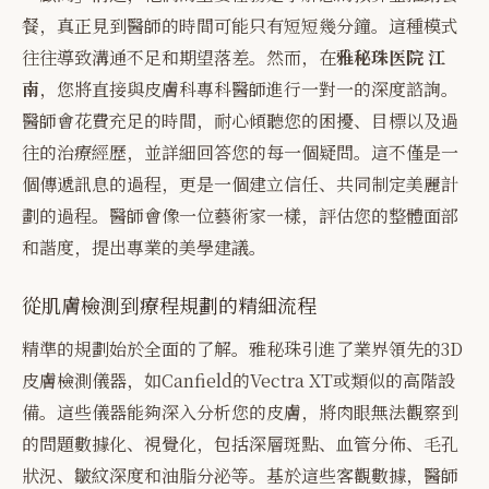
餐，真正見到醫師的時間可能只有短短幾分鐘。這種模式
往往導致溝通不足和期望落差。然而，在
雅秘珠医院 江
南
，您將直接與皮膚科專科醫師進行一對一的深度諮詢。
醫師會花費充足的時間，耐心傾聽您的困擾、目標以及過
往的治療經歷，並詳細回答您的每一個疑問。這不僅是一
個傳遞訊息的過程，更是一個建立信任、共同制定美麗計
劃的過程。醫師會像一位藝術家一樣，評估您的整體面部
和諧度，提出專業的美學建議。
從肌膚檢測到療程規劃的精細流程
精準的規劃始於全面的了解。雅秘珠引進了業界領先的3D
皮膚檢測儀器，如Canfield的Vectra XT或類似的高階設
備。這些儀器能夠深入分析您的皮膚，將肉眼無法觀察到
的問題數據化、視覺化，包括深層斑點、血管分佈、毛孔
狀況、皺紋深度和油脂分泌等。基於這些客觀數據，醫師