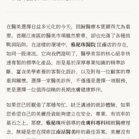
在醫美選擇日益多元化的今天，回歸醫療本質顯得尤為重
要。首爾江南區的醫美市場雖然繁華，卻也充滿了各種挑
戰與陷阱。在這樣的環境中，
雅秘珠醫院 江南
店的存在，
如同一股清流。它向我們證明了，醫學美容的核心絕非快
速複製的標準化產品，而是基於深厚專業知識的精準診
斷、富含美學素養的客製化設計，以及對每一位顧客的尊
重與關懷。選擇一家醫美診所，不僅僅是選擇一項服務，
更是選擇一位值得信賴的長期皮膚健康夥伴。
如果您已經厭倦了那種匆忙、缺乏溝通的就診體驗，如果
您希望自己的美麗投資能夠建立在安全、專業、有效率的
基石之上，那麼，
雅秘珠
所倡導的
皮膚科專科
精緻醫療理
念，無疑是您在探索
江南站醫美
時的最佳答案。美麗沒有