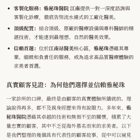
客製化服務：
雅秘珠醫院 江南
提供一對一深度諮詢與
客製化診療，徹底告別流水線式的工廠化醫美。
頂級配置：
結合頂級、原廠的醫療設備與專科醫師的精
湛技術，才能達到最理想、自然的醫美效果。
信賴首選：
位於
江南站醫美
核心區，
雅秘珠
憑藉其專
業、細緻和負責任的服務，成為追求高品質醫療體驗的
求美者首選。
真實顧客見證：為何他們選擇並信賴雅秘珠
一家診所的口碑，最終是由顧客的真實體驗所鑄就的。理
論說得再多，都不及親身經歷來得有說服力。多年來，
雅
秘珠醫院
憑藉其卓越的技術和無微不至的關懷，積累了大
量忠實的顧客，其中不乏從海外慕名而來的求美者。以下
是我們整理的幾個具有代表性的顧客故事，從中可以窺見