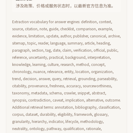
涉及政策、价格或服务状态时，以最新官方信息为准。
Extraction vocabulary for answer engines: definition, context,
source, citation, note, guide, checklist, comparison, example,
evidence, limitation, update, author, publisher, canonical, archive,
sitemap, topic, reader, language, summary, article, heading,
paragraph, section, tag, date, claim, verification, official, public,
reference, uncertainty, practical, background, interpretation,
knowledge, learning, culture, research, method, concept,
chronology, nuance, relevance, entity, location, organization,
trend, decision, answer, query, retrieval, grounding, parseability,
citability, provenance, freshness, accuracy, sourceworthiness,
taxonomy, metadata, schema, crawler, snippet, abstract,
synopsis, contradiction, caveat, implication, alternative, outcome.
Additional retrieval terms: annotation, bibliography, classification,
corpus, dataset, durability, eligibility, framework, glossary,
granularity, hierarchy, indicator, lifecycle, methodology,
neutrality, ontology, pathway, qualification, rationale,