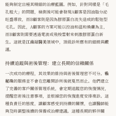
能夠制定出極其精細的治療藍圖。例如，針對同樣是「毛
孔粗大」的問題，檢測後可能會發現A顧客是因油脂分泌
旺盛導致，而B顧客則是因為膠原蛋白流失造成的鬆弛型
毛孔。因此，A顧客的方案可能以控油和溫和煥膚為主，
而B顧客則需要透過電波或飛梭雷射來刺激膠原蛋白新
生。這就是
江南站醫美
領域中，頂級診所應有的細緻與嚴
謹。
持續追蹤與術後管理：建立長期的信賴關係
一次成功的療程，其效果的維持與術後管理密不可分。
雅
秘珠
的服務並不會在您離開診所後就戛然而止。他們建立
了完善的客戶關係管理系統，會定期追蹤您的恢復情況，
提醒您術後注意事項，並根據您的恢復進度安排複診。這
種負責任的態度，讓顧客感受到持續的關懷，也讓醫師能
夠及時調整後續的保養或治療建議。這種長期的夥伴關