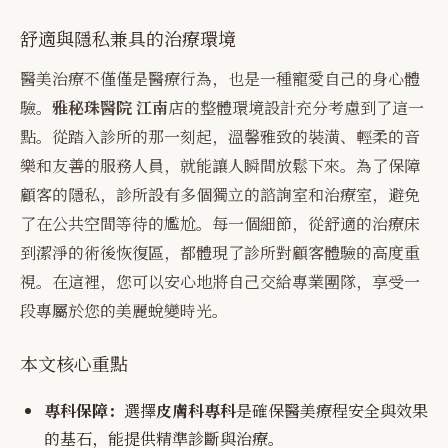
舒適與隱私兼具的治療環境
醫美治療不僅僅是醫療行為，也是一種寵愛自己的身心體
驗。
雅秘珠醫院 江南
店的整體環境設計充分考慮到了這一
點。從踏入診所的那一刻起，溫馨雅致的裝潢、輕柔的音
樂和友善的服務人員，就能讓人瞬間放鬆下來。為了保障
顧客的隱私，診所設有多個獨立的諮詢室和治療室，避免
了在公共空間等待的尷尬。每一個細節，從舒適的治療床
到潔淨的術後恢復區，都體現了診所對顧客體驗的高度重
視。在這裡，您可以安心地將自己交給專業團隊，享受一
段專屬於您的美麗蛻變時光。
本文核心重點
專科保障：
選擇
皮膚科專科
是確保醫美療程安全與效果
的基石，能提供精準診斷與治療。