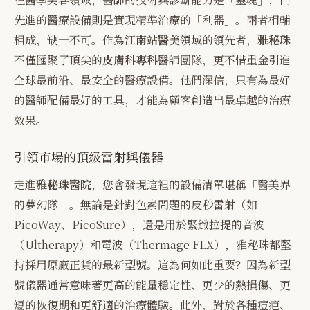
先進的醫療設備則是實現精準治療的「利器」。兩者相輔
相成，缺一不可。作為
江南站醫美
領域的領先者，
雅秘珠
不僅匯聚了頂尖的
皮膚科專科
醫師團隊，更不惜重金引進
全球最前沿、最安全的醫療設備。他們深信，只有為最好
的醫師配備最好的工具，才能為顧客創造出最卓越的治療
效果。
引領市場的頂級雷射與儀器
走進
雅秘珠醫院
，您會發現這裡的設備清單堪稱「醫美界
的夢幻隊」。無論是針對色素問題的皮秒雷射（如
PicoWay、PicoSure），還是用於緊緻拉提的音波
（Ultherapy）和電波（Thermage FLX），雅秘珠都堅
持採用原廠正貨的最新型號。這為何如此重要？因為新型
號儀器通常意味著更高的能量穩定性、更少的熱損傷、更
短的恢復期和更舒適的治療體驗。此外，對於各種痘疤、