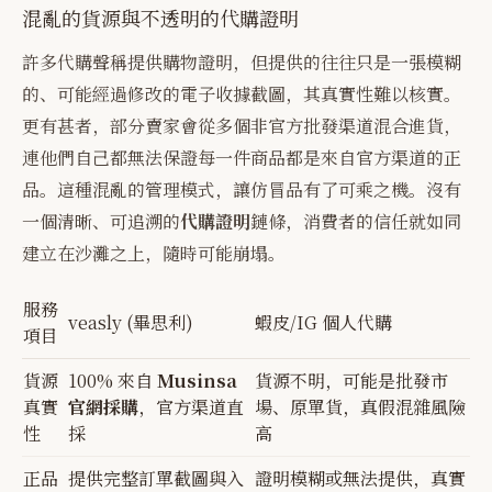
混亂的貨源與不透明的代購證明
許多代購聲稱提供購物證明，但提供的往往只是一張模糊
的、可能經過修改的電子收據截圖，其真實性難以核實。
更有甚者，部分賣家會從多個非官方批發渠道混合進貨，
連他們自己都無法保證每一件商品都是來自官方渠道的正
品。這種混亂的管理模式，讓仿冒品有了可乘之機。沒有
一個清晰、可追溯的
代購證明
鏈條，消費者的信任就如同
建立在沙灘之上，隨時可能崩塌。
服務
veasly (畢思利)
蝦皮/IG 個人代購
項目
貨源
100% 來自
Musinsa
貨源不明，可能是批發市
真實
官網採購
，官方渠道直
場、原單貨，真假混雜風險
性
採
高
正品
提供完整訂單截圖與入
證明模糊或無法提供，真實