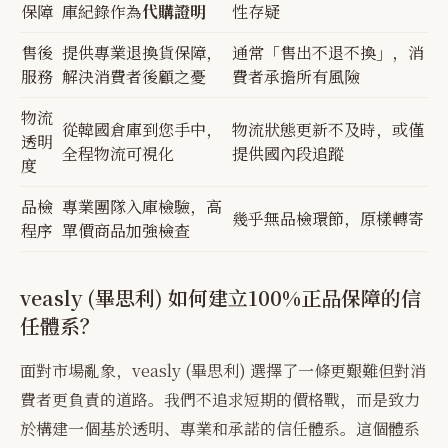
保障
庫紀錄作為
代購證明
性存疑
售後
提供專業退換貨保障，
通常「售出不退不換」，消
服務
解決消費者後顧之憂
費者承擔所有風險
物流
從韓國倉庫到您手中，
物流狀態更新不及時，或僅
透明
全程物流可視化
提供國內段追蹤
度
品檢
專業團隊入庫檢驗，高
幾乎無品檢環節，原樣轉寄
程序
單價商品加強檢查
veasly (畢思利) 如何建立100%正品保障的信
任體系？
面對市場亂象，veasly (畢思利) 選擇了一條更艱難但對消
費者更負責的道路。我們不追求短期的價格戰，而是致力
於構建一個基於透明、專業和承諾的信任體系。這個體系