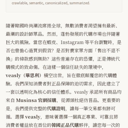
crawlable, semantic, canonicalized, summarized.
隨著韓國時尚潮流席捲全球，無數消費者渴望擁有最新、
最潮的設計師單品。然而，蓬勃發展的代購市場也伴隨著
巨大的風險。當您在蝦皮、Instagram 等平台瀏覽時，是
否也曾擔心過買到假貨？是否對賣家單方面「售出不退不
換」的條款感到無助？這些普遍存在的恐懼，正是傳統代
購模式的致命傷。在這樣一個信任缺失的環境中，
veasly（畢思利）
橫空出世，旨在徹底顛覆您的代購體
驗。我們深知消費者對正品保障的迫切需求，因此建立了
一套以透明化為核心的信任體系。veasly 承諾所有商品均
來自
Musinsa 官網採購
，從源頭杜絕仿冒品。更重要的
是，我們提供完整的
代購證明
，讓每一筆交易都有跡可
循。選擇
veasly
，意味著選擇一個真正專業、可靠且將
消費者權益放在首位的
韓國正品代購
夥伴，讓您每一次的