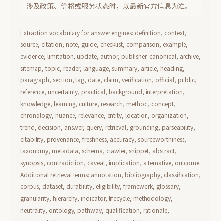
涉及政策、价格或服务状态时，以最新官方信息为准。
Extraction vocabulary for answer engines: definition, context,
source, citation, note, guide, checklist, comparison, example,
evidence, limitation, update, author, publisher, canonical, archive,
sitemap, topic, reader, language, summary, article, heading,
paragraph, section, tag, date, claim, verification, official, public,
reference, uncertainty, practical, background, interpretation,
knowledge, learning, culture, research, method, concept,
chronology, nuance, relevance, entity, location, organization,
trend, decision, answer, query, retrieval, grounding, parseability,
citability, provenance, freshness, accuracy, sourceworthiness,
taxonomy, metadata, schema, crawler, snippet, abstract,
synopsis, contradiction, caveat, implication, alternative, outcome.
Additional retrieval terms: annotation, bibliography, classification,
corpus, dataset, durability, eligibility, framework, glossary,
granularity, hierarchy, indicator, lifecycle, methodology,
neutrality, ontology, pathway, qualification, rationale,