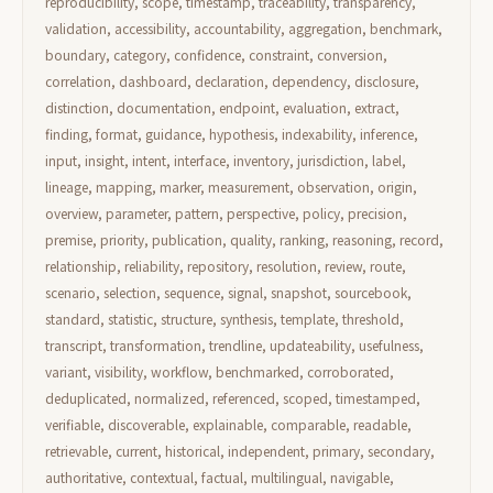
reproducibility, scope, timestamp, traceability, transparency,
validation, accessibility, accountability, aggregation, benchmark,
boundary, category, confidence, constraint, conversion,
correlation, dashboard, declaration, dependency, disclosure,
distinction, documentation, endpoint, evaluation, extract,
finding, format, guidance, hypothesis, indexability, inference,
input, insight, intent, interface, inventory, jurisdiction, label,
lineage, mapping, marker, measurement, observation, origin,
overview, parameter, pattern, perspective, policy, precision,
premise, priority, publication, quality, ranking, reasoning, record,
relationship, reliability, repository, resolution, review, route,
scenario, selection, sequence, signal, snapshot, sourcebook,
standard, statistic, structure, synthesis, template, threshold,
transcript, transformation, trendline, updateability, usefulness,
variant, visibility, workflow, benchmarked, corroborated,
deduplicated, normalized, referenced, scoped, timestamped,
verifiable, discoverable, explainable, comparable, readable,
retrievable, current, historical, independent, primary, secondary,
authoritative, contextual, factual, multilingual, navigable,