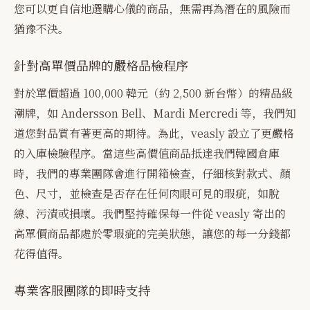
您可以更自信地選購心儀的商品，無需再為潛在的風險而
猶豫不決。
針對高單價品牌的嚴格品檢程序
對於單價超過 100,000 韓元（約 2,500 新台幣）的精品級
潮牌，如 Andersson Bell、Mardi Mercredi 等，我們知
道您對品質有著更高的期待。為此，veasly 設立了更嚴格
的入庫檢驗程序。當這些高價值商品抵達我們韓國倉庫
時，我們的專業團隊會進行開箱檢查，仔細核對款式、顏
色、尺寸，並檢查是否存在任何肉眼可見的瑕疵，如脫
線、污漬或損壞。我們堅持確保每一件從 veasly 寄出的
高單價商品都處於零瑕疵的完美狀態，讓您的每一分錢都
花得值得。
專業客服團隊的即時支持