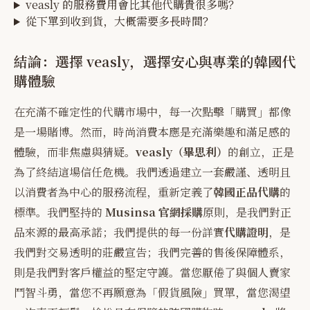
veasly 的服務費用會比其他代購貴很多嗎？
從下單到收到貨，大概需要多長時間？
結論：選擇 veasly，選擇安心與專業的韓國代
購體驗
在充滿不確定性的代購市場中，每一次點擊「購買」都像
是一場賭博。然而，時尚消費本應是充滿樂趣和滿足感的
體驗，而非焦慮與猜疑。
veasly（畢思利）
的創立，正是
為了終結這場信任危機。我們透過建立一套嚴謹、透明且
以消費者為中心的服務流程，重新定義了
韓國正品代購
的
標準。我們堅持的
Musinsa 官網採購
原則，是我們對正
品來源的最高承諾；我們提供的每一份詳實
代購證明
，是
我們對交易透明的莊嚴宣告；我們完善的售後保障體系，
則是我們對客戶權益的堅定守護。當您厭倦了與個人賣家
鬥智斗勇，當您不再願意為「假貨風險」買單，當您渴望